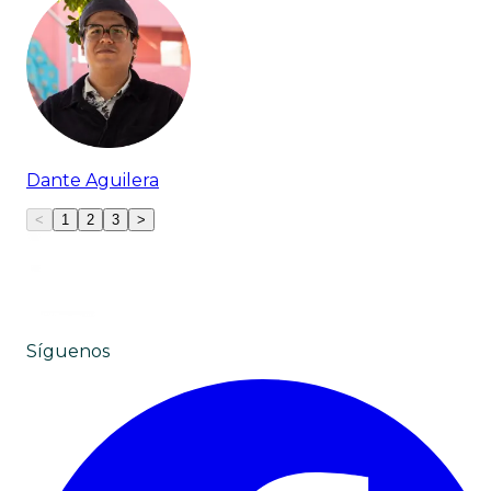
Dante Aguilera
<
1
2
3
>
Síguenos